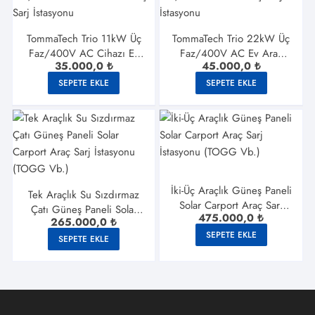
TommaTech Trio 11kW Üç
TommaTech Trio 22kW Üç
Faz/400V AC Cihazı Ev
Faz/400V AC Ev Araç
35.000,0
₺
45.000,0
₺
Araç Sarj İstasyonu
Sarj İstasyonu
SEPETE EKLE
SEPETE EKLE
İki-Üç Araçlık Güneş Paneli
Tek Araçlık Su Sızdırmaz
Solar Carport Araç Sarj
Çatı Güneş Paneli Solar
475.000,0
₺
İstasyonu (TOGG Vb.)
265.000,0
₺
Carport Araç Sarj
SEPETE EKLE
İstasyonu (TOGG Vb.)
SEPETE EKLE