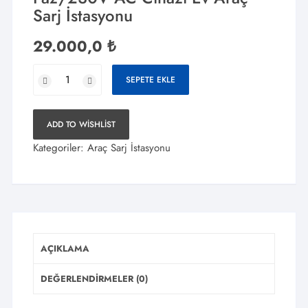
Sarj İstasyonu
29.000,0
₺
TommaTech
SEPETE EKLE
Uno
7.2kW
Tek
ADD TO WISHLIST
Faz/230V
Kategoriler:
Araç Sarj İstasyonu
AC
Cihazı
Ev
Araç
Sarj
İstasyonu
AÇIKLAMA
adet
DEĞERLENDIRMELER (0)