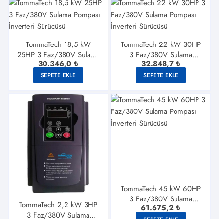
TommaTech 18,5 kW
TommaTech 22 kW 30HP
25HP 3 Faz/380V Sulama
3 Faz/380V Sulama
30.346,0
₺
32.848,7
₺
Pompası İnverteri
Pompası İnverteri
Sürücüsü
Sürücüsü
SEPETE EKLE
SEPETE EKLE
TommaTech 45 kW 60HP
3 Faz/380V Sulama
TommaTech 2,2 kW 3HP
61.675,2
₺
Pompası İnverteri
3 Faz/380V Sulama