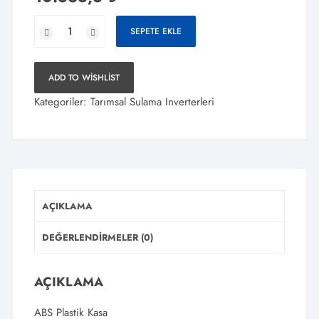
TommaTech
SEPETE EKLE
2,2
kW
3HP
ADD TO WISHLIST
1
Kategoriler:
Tarımsal Sulama Inverterleri
Faz/220V
Sulama
Pompası
İnverteri
Sürücüsü
adet
AÇIKLAMA
DEĞERLENDIRMELER (0)
AÇIKLAMA
ABS Plastik Kasa