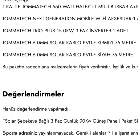
1.KALİTE TOMMATECH 550 WATT HALF-CUT MULTİBUSBAR A+
TOMMATECH NEXT GENERATİON MOBİLE Wİ-Fİ AKSESUAR:1 
TOMMATECH TRİO PLUS 15.0KW 3 FAZ İNVERTER:1 ADET
TOMMATECH 6,0MM SOLAR KABLO PVI1-F KIRMIZI:75 METRE
TOMMATECH 6,0MM SOLAR KABLO PVI1-F SİYAH:75 METRE
Bu pakette sadece ana malzemelerin fiyatı verilmiştir. İşçilik ve ku
Değerlendirmeler
Henüz değerlendirme yapılmadı.
“Solar Şebekeye Bağlı 3 Faz Günlük 90Kw Güneş Paneli Paket Sist
E-posta adresiniz yayınlanmayacak.
Gerekli alanlar
*
ile işaretlenm