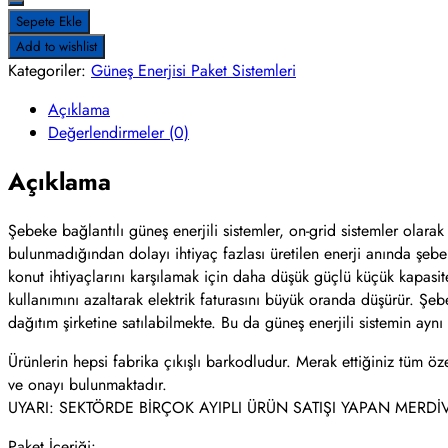
Sepete Ekle
Add to wishlist
Kategoriler:
Güneş Enerjisi Paket Sistemleri
Açıklama
Değerlendirmeler (0)
Açıklama
Şebeke bağlantılı güneş enerjili sistemler, on-grid sistemler olarak 
bulunmadığından dolayı ihtiyaç fazlası üretilen enerji anında şebe
konut ihtiyaçlarını karşılamak için daha düşük güçlü küçük kapasite
kullanımını azaltarak elektrik faturasını büyük oranda düşürür. Şebe
dağıtım şirketine satılabilmekte. Bu da güneş enerjili sistemin ay
Ürünlerin hepsi fabrika çıkışlı barkodludur. Merak ettiğiniz tüm öze
ve onayı bulunmaktadır.
UYARI: SEKTÖRDE BİRÇOK AYIPLI ÜRÜN SATIŞI YAPAN MERDİ
Paket İçeriği: