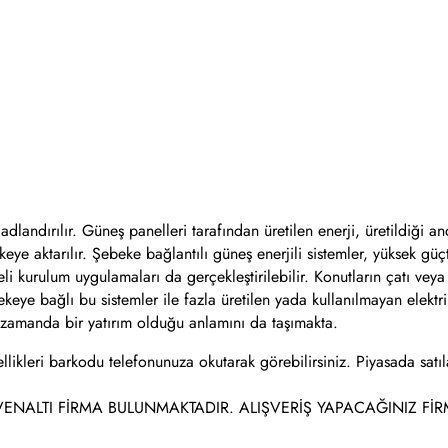
adlandırılır. Güneş panelleri tarafından üretilen enerji, üretildiği a
keye aktarılır. Şebeke bağlantılı güneş enerjili sistemler, yüksek gü
li kurulum uygulamaları da gerçekleştirilebilir. Konutların çatı veya
keye bağlı bu sistemler ile fazla üretilen yada kullanılmayan elektrik
nı zamanda bir yatırım olduğu anlamını da taşımakta.
llikleri barkodu telefonunuza okutarak görebilirsiniz. Piyasada satıl
VENALTI FİRMA BULUNMAKTADIR. ALIŞVERİŞ YAPACAĞINIZ FİRM