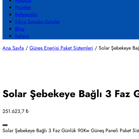
Mağaza
Projeler
Referanslar
Sıkça Sorulan Sorular
Blog
İletişim
Ana Sayfa
/
Güneş Enerjisi Paket Sistemleri
/ Solar Şebekeye Bağ
Solar Şebekeye Bağlı 3 Faz 
251.623,7
₺
Solar Şebekeye Bağlı 3 Faz Günlük 90Kw Güneş Paneli Paket Sis