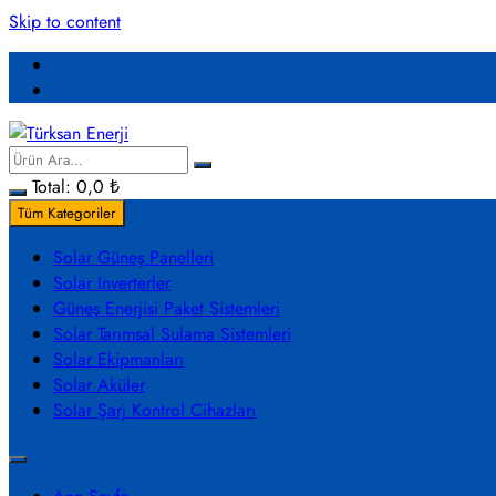
Skip to content
Total:
0,0
₺
Tüm Kategoriler
Solar Güneş Panelleri
Solar Inverterler
Güneş Enerjisi Paket Sistemleri
Solar Tarımsal Sulama Sistemleri
Solar Ekipmanları
Solar Aküler
Solar Şarj Kontrol Cihazları