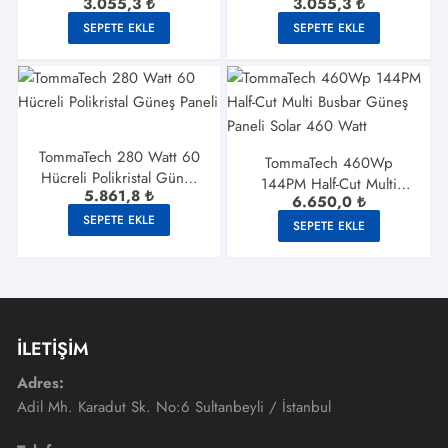
3.055,3
₺
3.055,3
₺
Hücreli
SEPETE EKLE
SEPETE EKLE
TommaTech 280 Watt 60
TommaTech 460Wp
Hücreli Polikristal Güneş
144PM Half-Cut Multi
5.861,8
₺
Paneli
6.650,0
₺
Busbar Güneş Paneli Solar
SEPETE EKLE
460 Watt
SEPETE EKLE
İLETİŞİM
Adres:
Adil Mh. Karadut Sk. No:6 Sultanbeyli / İstanbul