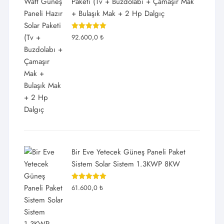
Paketi (Tv + Buzdolabı + Çamaşır Mak
+ Bulaşık Mak + 2 Hp Dalgıç
5 üzerinden
92.600,0
₺
5.00
oy
aldı
Bir Eve Yetecek Güneş Paneli Paket
Sistem Solar Sistem 1.3KWP 8KW
5 üzerinden
61.600,0
₺
5.00
oy
aldı