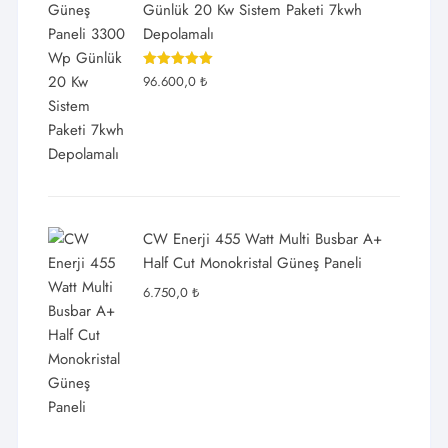
Günlük 20 Kw Sistem Paketi 7kwh
Depolamalı
5 üzerinden
96.600,0
₺
5.00
oy
aldı
CW Enerji 455 Watt Multi Busbar A+
Half Cut Monokristal Güneş Paneli
6.750,0
₺