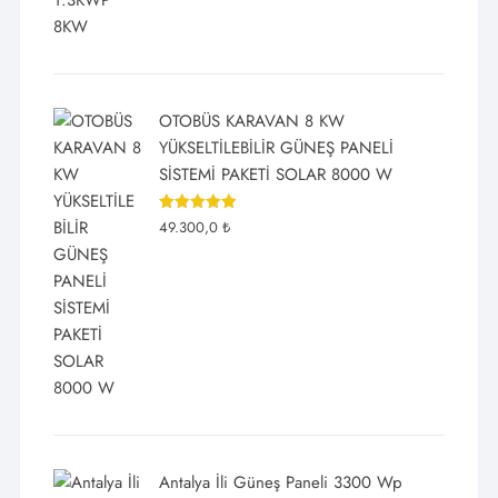
OTOBÜS KARAVAN 8 KW
YÜKSELTİLEBİLİR GÜNEŞ PANELİ
SİSTEMİ PAKETİ SOLAR 8000 W
5 üzerinden
49.300,0
₺
5.00
oy
aldı
Antalya İli Güneş Paneli 3300 Wp