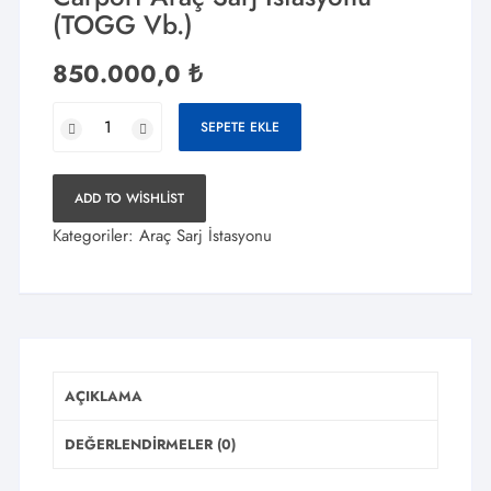
(TOGG Vb.)
850.000,0
₺
Tek
SEPETE EKLE
Araçlık
Güneş
Paneli
ADD TO WISHLIST
Solar
Kategoriler:
Araç Sarj İstasyonu
Carport
Araç
Sarj
İstasyonu
(TOGG
Vb.)
AÇIKLAMA
adet
DEĞERLENDIRMELER (0)