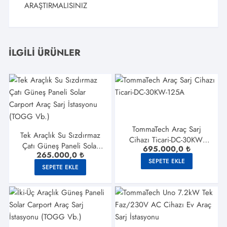
ARAŞTIRMALISINIZ
İLGILI ÜRÜNLER
TommaTech Araç Sarj
Tek Araçlık Su Sızdırmaz
Cihazı Ticari-DC-30KW-
Çatı Güneş Paneli Solar
695.000,0
₺
125A
265.000,0
₺
Carport Araç Sarj
SEPETE EKLE
İstasyonu (TOGG Vb.)
SEPETE EKLE