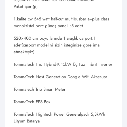
Paket içeriği;
1.kalite cw 545 watt half-cut multibusbar a+plus class
monokristal perc güneş paneli :8 adet
520×400 cm boyutlarında 1 araçlık carport:1
adet(carport modelini sizin isteğinize göre imal
etmekteyiz)
TommaTech Trio Hybrid-K 15kW Üç Faz Hibrit İnverter
TommaTech Next Generation Dongle Wifi Aksesuar
Tommatech Trio Smart Meter
TommaTech EPS Box
TommaTech Hightech Power Generalpack 5,8kWh
Lityum Batarya