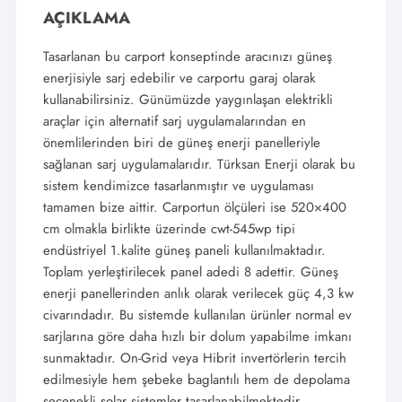
AÇIKLAMA
Tasarlanan bu carport konseptinde aracınızı güneş
enerjisiyle sarj edebilir ve carportu garaj olarak
kullanabilirsiniz. Günümüzde yaygınlaşan elektrikli
araçlar için alternatif sarj uygulamalarından en
önemlilerinden biri de güneş enerji panelleriyle
sağlanan sarj uygulamalarıdır. Türksan Enerji olarak bu
sistem kendimizce tasarlanmıştır ve uygulaması
tamamen bize aittir. Carportun ölçüleri ise 520×400
cm olmakla birlikte üzerinde cwt-545wp tipi
endüstriyel 1.kalite güneş paneli kullanılmaktadır.
Toplam yerleştirilecek panel adedi 8 adettir. Güneş
enerji panellerinden anlık olarak verilecek güç 4,3 kw
civarındadır. Bu sistemde kullanılan ürünler normal ev
sarjlarına göre daha hızlı bir dolum yapabilme imkanı
sunmaktadır. On-Grid veya Hibrit invertörlerin tercih
edilmesiyle hem şebeke baglantılı hem de depolama
seçenekli solar sistemler tasarlanabilmektedir.