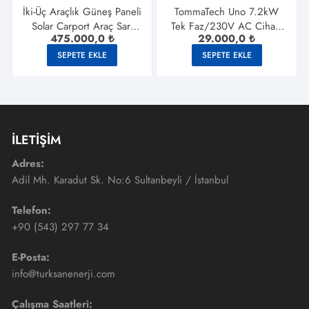
İki-Üç Araçlık Güneş Paneli
TommaTech Uno 7.2kW
Solar Carport Araç Sarj
Tek Faz/230V AC Cihazı
475.000,0
₺
29.000,0
₺
İstasyonu (TOGG Vb.)
Ev Araç Sarj İstasyonu
SEPETE EKLE
SEPETE EKLE
İLETİŞİM
Adres:
Adil Mh. Karadut Sk. No:6 Sultanbeyli / İstanbul
Telefon:
+90 (543) 297 77 34
E-Posta:
info@turksanenerji.com
Çalışma Saatleri: