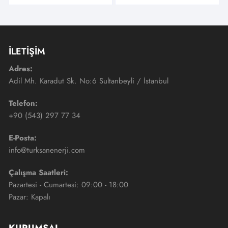
İLETİŞİM
Adres:
Adil Mh. Karadut Sk. No:6 Sultanbeyli / İstanbul
Telefon:
+90 (543) 297 77 34
E-Posta:
info@turksanenerji.com
Çalışma Saatleri:
Pazartesi - Cumartesi: 09:00 - 18:00
Pazar: Kapalı