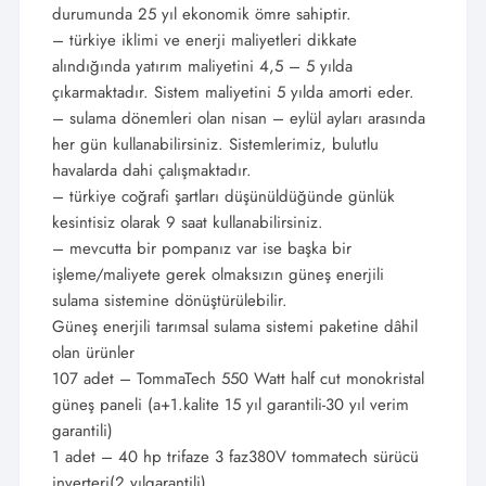
durumunda 25 yıl ekonomik ömre sahiptir.
– türkiye iklimi ve enerji maliyetleri dikkate
alındığında yatırım maliyetini 4,5 – 5 yılda
çıkarmaktadır. Sistem maliyetini 5 yılda amorti eder.
– sulama dönemleri olan nisan – eylül ayları arasında
her gün kullanabilirsiniz. Sistemlerimiz, bulutlu
havalarda dahi çalışmaktadır.
– türkiye coğrafi şartları düşünüldüğünde günlük
kesintisiz olarak 9 saat kullanabilirsiniz.
– mevcutta bir pompanız var ise başka bir
işleme/maliyete gerek olmaksızın güneş enerjili
sulama sistemine dönüştürülebilir.
Güneş enerjili tarımsal sulama sistemi paketine dâhil
olan ürünler
107 adet – TommaTech 550 Watt half cut monokristal
güneş paneli (a+1.kalite 15 yıl garantili-30 yıl verim
garantili)
1 adet – 40 hp trifaze 3 faz380V tommatech sürücü
inverteri(2 yılgarantili)