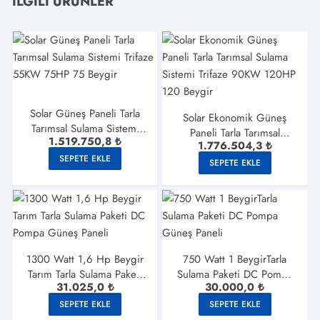
İLGILI ÜRÜNLER
Solar Güneş Paneli Tarla
Solar Ekonomik Güneş
Tarımsal Sulama Sistemi
Paneli Tarla Tarımsal
1.519.750,8
₺
Trifaze 55KW 75HP 75
1.776.504,3
₺
Sulama Sistemi Trifaze
Beygir
SEPETE EKLE
90KW 120HP 120 Beygir
SEPETE EKLE
1300 Watt 1,6 Hp Beygir
750 Watt 1 BeygirTarla
Tarım Tarla Sulama Paketi
Sulama Paketi DC Pompa
31.025,0
₺
30.000,0
₺
DC Pompa Güneş Paneli
Güneş Paneli
SEPETE EKLE
SEPETE EKLE