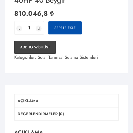
40HP 40 Beygir
810.046,8
₺
Solar
SEPETE EKLE
Güneş
Paneli
Tarla
ADD TO WISHLIST
Tarımsal
Kategoriler:
Solar Tarımsal Sulama Sistemleri
Sulama
Sistemi
Trifaze
30KW
40HP
40
AÇIKLAMA
Beygir
adet
DEĞERLENDIRMELER (0)
AÇIKLAMA